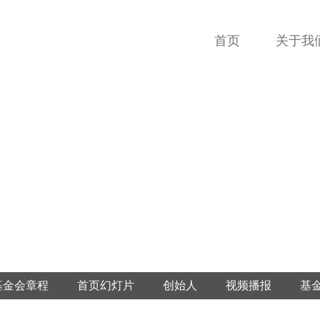
首页
关于我
基金会章程
首页幻灯片
创始人
视频播报
基
首页简介
关于我们banner
审计报告
行业推动