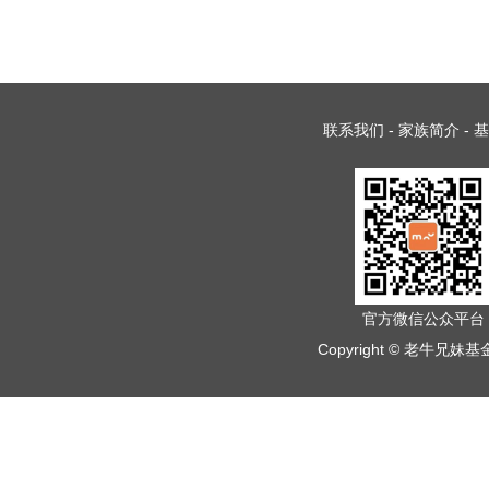
联系我们
-
家族简介
-
基
官方微信公众平台
Copyright © 老牛兄